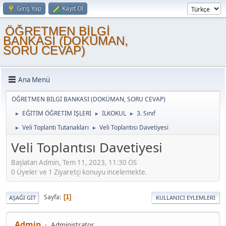
Giriş Yap
Kayıt Ol
ÖĞRETMEN BİLGİ
BANKASI (DOKÜMAN,
SORU CEVAP)
Ana Menü
ÖĞRETMEN BİLGİ BANKASI (DOKÜMAN, SORU CEVAP)
EĞİTİM ÖĞRETİM İŞLERİ
İLKOKUL
3. Sınıf
►
►
►
Veli Toplantı Tutanakları
Veli Toplantısı Davetiyesi
►
►
Veli Toplantısı Davetiyesi
Başlatan Admin, Tem 11, 2023, 11:30 ÖS
0 Üyeler ve 1 Ziyaretçi konuyu incelemekte.
Sayfa
1
AŞAĞI GIT
KULLANICI EYLEMLERI
Admin
Administrator