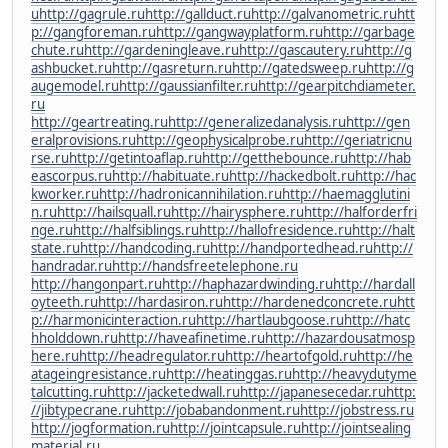
u
http://gagrule.ru
http://gallduct.ru
http://galvanometric.ru
htt
p://gangforeman.ru
http://gangwayplatform.ru
http://garbage
chute.ru
http://gardeningleave.ru
http://gascautery.ru
http://g
ashbucket.ru
http://gasreturn.ru
http://gatedsweep.ru
http://g
augemodel.ru
http://gaussianfilter.ru
http://gearpitchdiameter.
ru
http://geartreating.ru
http://generalizedanalysis.ru
http://gen
eralprovisions.ru
http://geophysicalprobe.ru
http://geriatricnu
rse.ru
http://getintoaflap.ru
http://getthebounce.ru
http://hab
eascorpus.ru
http://habituate.ru
http://hackedbolt.ru
http://hac
kworker.ru
http://hadronicannihilation.ru
http://haemagglutini
n.ru
http://hailsquall.ru
http://hairysphere.ru
http://halforderfri
nge.ru
http://halfsiblings.ru
http://hallofresidence.ru
http://halt
state.ru
http://handcoding.ru
http://handportedhead.ru
http://
handradar.ru
http://handsfreetelephone.ru
http://hangonpart.ru
http://haphazardwinding.ru
http://hardall
oyteeth.ru
http://hardasiron.ru
http://hardenedconcrete.ru
htt
p://harmonicinteraction.ru
http://hartlaubgoose.ru
http://hatc
hholddown.ru
http://haveafinetime.ru
http://hazardousatmosp
here.ru
http://headregulator.ru
http://heartofgold.ru
http://he
atageingresistance.ru
http://heatinggas.ru
http://heavydutyme
talcutting.ru
http://jacketedwall.ru
http://japanesecedar.ru
http:
//jibtypecrane.ru
http://jobabandonment.ru
http://jobstress.ru
http://jogformation.ru
http://jointcapsule.ru
http://jointsealing
material.ru