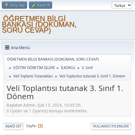
Giriş Yap
Kayıt Ol
ÖĞRETMEN BİLGİ
BANKASI (DOKÜMAN,
SORU CEVAP)
Ana Menü
ÖĞRETMEN BİLGİ BANKASI (DOKÜMAN, SORU CEVAP)
EĞİTİM ÖĞRETİM İŞLERİ
İLKOKUL
3. Sınıf
►
►
►
Veli Toplantı Tutanakları
Veli Toplantısı tutanak 3. Sınıf 1. Dönem
►
►
Veli Toplantısı tutanak 3. Sınıf 1.
Dönem
Başlatan Admin, Şub 13, 2024, 10:05 ÖS
0 Üyeler ve 1 Ziyaretçi konuyu incelemekte.
Sayfa
1
AŞAĞI GIT
KULLANICI EYLEMLERI