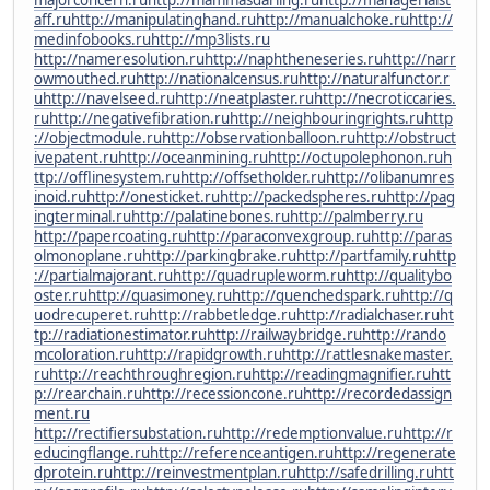
aff.ru
http://manipulatinghand.ru
http://manualchoke.ru
http://
medinfobooks.ru
http://mp3lists.ru
http://nameresolution.ru
http://naphtheneseries.ru
http://narr
owmouthed.ru
http://nationalcensus.ru
http://naturalfunctor.r
u
http://navelseed.ru
http://neatplaster.ru
http://necroticcaries.
ru
http://negativefibration.ru
http://neighbouringrights.ru
http
://objectmodule.ru
http://observationballoon.ru
http://obstruct
ivepatent.ru
http://oceanmining.ru
http://octupolephonon.ru
h
ttp://offlinesystem.ru
http://offsetholder.ru
http://olibanumres
inoid.ru
http://onesticket.ru
http://packedspheres.ru
http://pag
ingterminal.ru
http://palatinebones.ru
http://palmberry.ru
http://papercoating.ru
http://paraconvexgroup.ru
http://paras
olmonoplane.ru
http://parkingbrake.ru
http://partfamily.ru
http
://partialmajorant.ru
http://quadrupleworm.ru
http://qualitybo
oster.ru
http://quasimoney.ru
http://quenchedspark.ru
http://q
uodrecuperet.ru
http://rabbetledge.ru
http://radialchaser.ru
ht
tp://radiationestimator.ru
http://railwaybridge.ru
http://rando
mcoloration.ru
http://rapidgrowth.ru
http://rattlesnakemaster.
ru
http://reachthroughregion.ru
http://readingmagnifier.ru
htt
p://rearchain.ru
http://recessioncone.ru
http://recordedassign
ment.ru
http://rectifiersubstation.ru
http://redemptionvalue.ru
http://r
educingflange.ru
http://referenceantigen.ru
http://regenerate
dprotein.ru
http://reinvestmentplan.ru
http://safedrilling.ru
htt