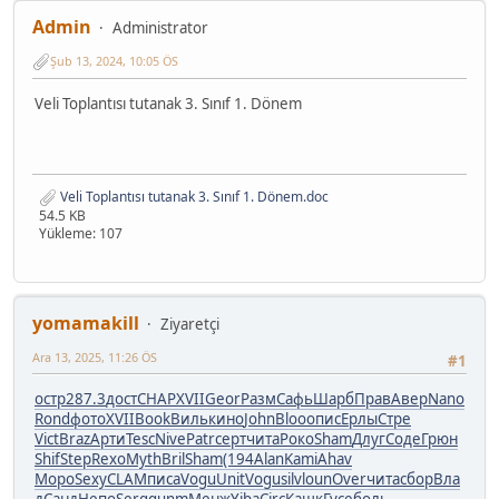
Admin
Administrator
Şub 13, 2024, 10:05 ÖS
Veli Toplantısı tutanak 3. Sınıf 1. Dönem
Veli Toplantısı tutanak 3. Sınıf 1. Dönem.doc
54.5 KB
Yükleme: 107
yomamakill
Ziyaretçi
Ara 13, 2025, 11:26 ÖS
#1
остр
287.3
дост
CHAP
XVII
Geor
Разм
Сафь
Шарб
Прав
Авер
Nano
Rond
фото
XVII
Book
Виль
кино
John
Bloo
опис
Ерлы
Стре
Vict
Braz
Арти
Tesc
Nive
Patr
серт
чита
Роко
Sham
Длуг
Соде
Грюн
Shif
Step
Rexo
Myth
Bril
Sham
(194
Alan
Kami
Ahav
Моро
Sexy
CLAM
писа
Vogu
Unit
Vogu
silv
loun
Over
чита
сбор
Вла
д
Санд
Непо
Serg
gunm
Менж
Yiba
Circ
Кашк
Гусе
боль