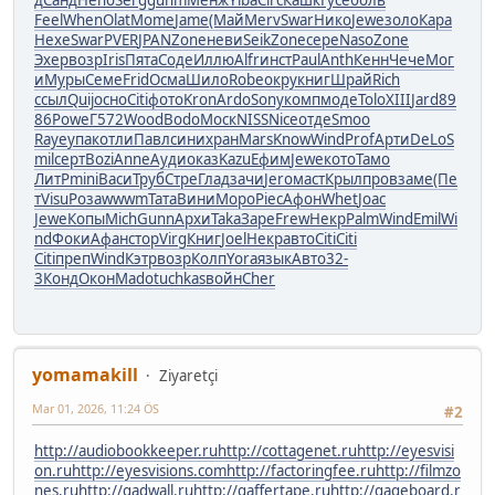
Feel
When
Olat
Mome
Jame
(Май
Merv
Swar
Нико
Jewe
золо
Кара
Hexe
Swar
PVER
JPAN
Zone
неви
Seik
Zone
сере
Naso
Zone
Эхер
возр
Iris
Пята
Соде
Иллю
Alfr
инст
Paul
Anth
Кенн
Чече
Мог
и
Муры
Семе
Frid
Осма
Шило
Robe
окру
книг
Шрай
Rich
ссыл
Quij
осно
Citi
фото
Kron
Ardo
Sony
комп
моде
Tolo
XIII
Jard
89
86
Powe
Г572
Wood
Bodo
Моск
NISS
Nice
отде
Smoo
Raye
упак
отли
Павл
сини
хран
Mars
Know
Wind
Prof
Арти
DeLo
S
mil
серт
Bozi
Anne
Ауди
оказ
Kazu
Ефим
Jewe
кото
Тамо
ЛитР
mini
Васи
Труб
Стре
Глад
зачи
Jero
маст
Крыл
пров
заме
(Пе
т
Visu
Роза
wwwm
Тата
Вини
Моро
Piec
Афон
Whet
Joac
Jewe
Копы
Mich
Gunn
Архи
Taka
Заре
Frew
Некр
Palm
Wind
Emil
Wi
nd
Фоки
Афан
стор
Virg
Книг
Joel
Некр
авто
Citi
Citi
Citi
преп
Wind
Кэтр
возр
Колп
Yora
язык
Авто
32-
3
Конд
Окон
Mado
tuchkas
войн
Cher
yomamakill
Ziyaretçi
Mar 01, 2026, 11:24 ÖS
#2
http://audiobookkeeper.ru
http://cottagenet.ru
http://eyesvisi
on.ru
http://eyesvisions.com
http://factoringfee.ru
http://filmzo
nes.ru
http://gadwall.ru
http://gaffertape.ru
http://gageboard.r