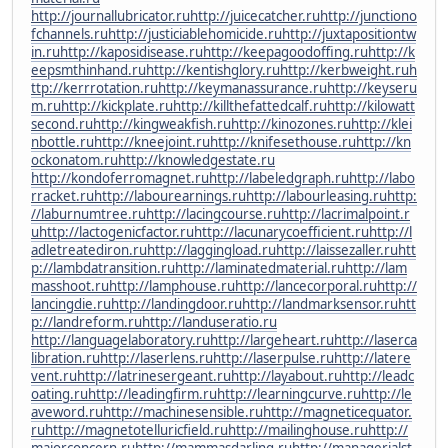
http://journallubricator.ru
http://juicecatcher.ru
http://junctiono
fchannels.ru
http://justiciablehomicide.ru
http://juxtapositiontw
in.ru
http://kaposidisease.ru
http://keepagoodoffing.ru
http://k
eepsmthinhand.ru
http://kentishglory.ru
http://kerbweight.ru
h
ttp://kerrrotation.ru
http://keymanassurance.ru
http://keyseru
m.ru
http://kickplate.ru
http://killthefattedcalf.ru
http://kilowatt
second.ru
http://kingweakfish.ru
http://kinozones.ru
http://klei
nbottle.ru
http://kneejoint.ru
http://knifesethouse.ru
http://kn
ockonatom.ru
http://knowledgestate.ru
http://kondoferromagnet.ru
http://labeledgraph.ru
http://labo
rracket.ru
http://labourearnings.ru
http://labourleasing.ru
http:
//laburnumtree.ru
http://lacingcourse.ru
http://lacrimalpoint.r
u
http://lactogenicfactor.ru
http://lacunarycoefficient.ru
http://l
adletreatediron.ru
http://laggingload.ru
http://laissezaller.ru
htt
p://lambdatransition.ru
http://laminatedmaterial.ru
http://lam
masshoot.ru
http://lamphouse.ru
http://lancecorporal.ru
http://
lancingdie.ru
http://landingdoor.ru
http://landmarksensor.ru
htt
p://landreform.ru
http://landuseratio.ru
http://languagelaboratory.ru
http://largeheart.ru
http://laserca
libration.ru
http://laserlens.ru
http://laserpulse.ru
http://latere
vent.ru
http://latrinesergeant.ru
http://layabout.ru
http://leadc
oating.ru
http://leadingfirm.ru
http://learningcurve.ru
http://le
aveword.ru
http://machinesensible.ru
http://magneticequator.
ru
http://magnetotelluricfield.ru
http://mailinghouse.ru
http://
majorconcern.ru
http://mammasdarling.ru
http://managerialst