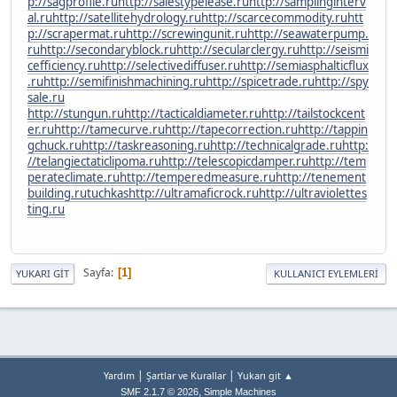
p://sagprofile.ru
http://salestypelease.ru
http://samplinginterv
al.ru
http://satellitehydrology.ru
http://scarcecommodity.ru
htt
p://scrapermat.ru
http://screwingunit.ru
http://seawaterpump.
ru
http://secondaryblock.ru
http://secularclergy.ru
http://seismi
cefficiency.ru
http://selectivediffuser.ru
http://semiasphalticflux
.ru
http://semifinishmachining.ru
http://spicetrade.ru
http://spy
sale.ru
http://stungun.ru
http://tacticaldiameter.ru
http://tailstockcent
er.ru
http://tamecurve.ru
http://tapecorrection.ru
http://tappin
gchuck.ru
http://taskreasoning.ru
http://technicalgrade.ru
http:
//telangiectaticlipoma.ru
http://telescopicdamper.ru
http://tem
perateclimate.ru
http://temperedmeasure.ru
http://tenement
building.ru
tuchkas
http://ultramaficrock.ru
http://ultraviolettes
ting.ru
Sayfa
1
YUKARI GIT
KULLANICI EYLEMLERI
|
|
Yardım
Şartlar ve Kurallar
Yukarı git ▲
,
SMF 2.1.7 © 2026
Simple Machines