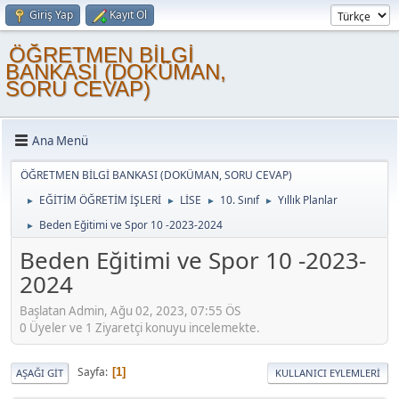
Giriş Yap
Kayıt Ol
ÖĞRETMEN BİLGİ
BANKASI (DOKÜMAN,
SORU CEVAP)
Ana Menü
ÖĞRETMEN BİLGİ BANKASI (DOKÜMAN, SORU CEVAP)
EĞİTİM ÖĞRETİM İŞLERİ
LİSE
10. Sınıf
Yıllık Planlar
►
►
►
►
Beden Eğitimi ve Spor 10 -2023-2024
►
Beden Eğitimi ve Spor 10 -2023-
2024
Başlatan Admin, Ağu 02, 2023, 07:55 ÖS
0 Üyeler ve 1 Ziyaretçi konuyu incelemekte.
Sayfa
1
AŞAĞI GIT
KULLANICI EYLEMLERI