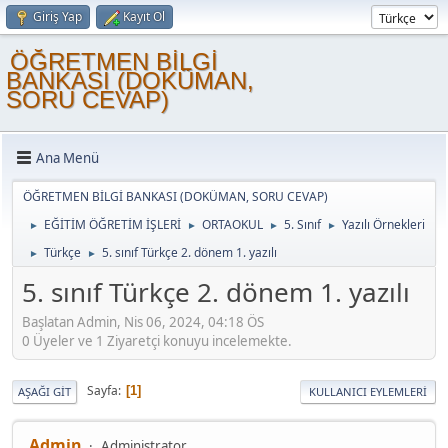
Giriş Yap
Kayıt Ol
ÖĞRETMEN BİLGİ
BANKASI (DOKÜMAN,
SORU CEVAP)
Ana Menü
ÖĞRETMEN BİLGİ BANKASI (DOKÜMAN, SORU CEVAP)
EĞİTİM ÖĞRETİM İŞLERİ
ORTAOKUL
5. Sınıf
Yazılı Örnekleri
►
►
►
►
Türkçe
5. sınıf Türkçe 2. dönem 1. yazılı
►
►
5. sınıf Türkçe 2. dönem 1. yazılı
Başlatan Admin, Nis 06, 2024, 04:18 ÖS
0 Üyeler ve 1 Ziyaretçi konuyu incelemekte.
Sayfa
1
AŞAĞI GIT
KULLANICI EYLEMLERI
Admin
Administrator