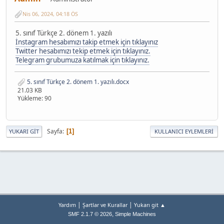
Nis 06, 2024, 04:18 ÖS
5. sınıf Türkçe 2. dönem 1. yazılı
İnstagram hesabımızı takip etmek için tıklayınız
Twitter hesabımızı tekip etmek için tıklayınız.
Telegram grubumuza katılmak için tıklayınız.
5. sınıf Türkçe 2. dönem 1. yazılı.docx
21.03 KB
Yükleme: 90
Sayfa
1
YUKARI GIT
KULLANICI EYLEMLERI
|
|
Yardım
Şartlar ve Kurallar
Yukarı git ▲
,
SMF 2.1.7 © 2026
Simple Machines