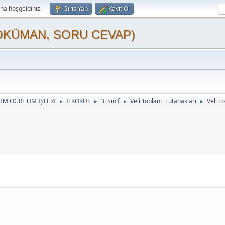
a hoşgeldiniz.
Giriş Yap
Kayıt Ol
OKÜMAN, SORU CEVAP)
TİM ÖĞRETİM İŞLERİ
İLKOKUL
3. Sınıf
Veli Toplantı Tutanakları
Veli T
►
►
►
►