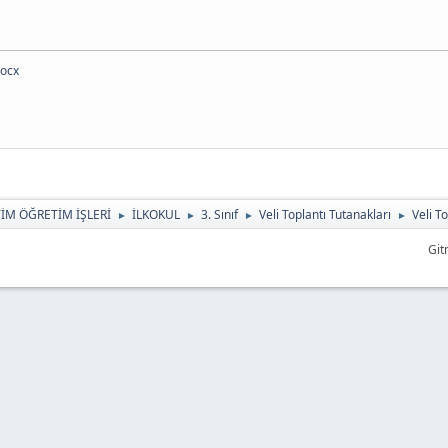
docx
TİM ÖĞRETİM İŞLERİ
İLKOKUL
3. Sınıf
Veli Toplantı Tutanakları
Veli T
►
►
►
►
Git