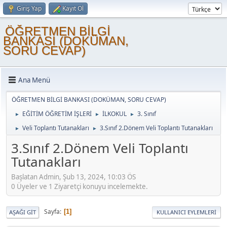
Giriş Yap
Kayıt Ol
ÖĞRETMEN BİLGİ
BANKASI (DOKÜMAN,
SORU CEVAP)
Ana Menü
ÖĞRETMEN BİLGİ BANKASI (DOKÜMAN, SORU CEVAP)
EĞİTİM ÖĞRETİM İŞLERİ
İLKOKUL
3. Sınıf
►
►
►
Veli Toplantı Tutanakları
3.Sınıf 2.Dönem Veli Toplantı Tutanakları
►
►
3.Sınıf 2.Dönem Veli Toplantı
Tutanakları
Başlatan Admin, Şub 13, 2024, 10:03 ÖS
0 Üyeler ve 1 Ziyaretçi konuyu incelemekte.
Sayfa
1
AŞAĞI GIT
KULLANICI EYLEMLERI