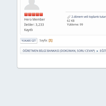
2.dönem veli toplantı tuta
Hero Member
62 KB
İletiler: 3,233
Yükleme: 99
Kayıtlı
Sayfa
1
YUKARI GIT
ÖĞRETMEN BİLGİ BANKASI (DOKÜMAN, SORU CEVAP)
EĞİ
►