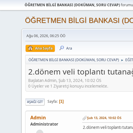
ÖĞRETMEN BİLGİ BANKASI (DOKÜMAN, SORU CEVAP)
forumun
ÖĞRETMEN BİLGİ BANKASI (D
Ağu 06, 2026, 06:25 ÖÖ
Ana Sayfa
Ara
ÖĞRETMEN BİLGİ BANKASI (DOKÜMAN, SORU CEVAP)
EĞİ
►
2.dönem veli toplantı tutana
Başlatan Admin, Şub 13, 2024, 10:02 ÖS
0 Üyeler ve 1 Ziyaretçi konuyu incelemekte.
Sayfa
1
AŞAĞI GIT
Admin
Şub 13, 2024, 10:02 ÖS
Administrator
2.dönem veli toplantı tutan