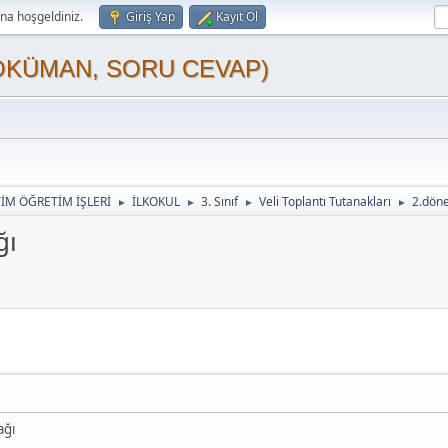
a hoşgeldiniz.
Giriş Yap
Kayıt Ol
OKÜMAN, SORU CEVAP)
TİM ÖĞRETİM İŞLERİ
İLKOKUL
3. Sınıf
Veli Toplantı Tutanakları
2.döne
►
►
►
►
ğı
ağı