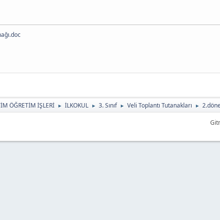
nağı.doc
TİM ÖĞRETİM İŞLERİ
İLKOKUL
3. Sınıf
Veli Toplantı Tutanakları
2.döne
►
►
►
►
Git