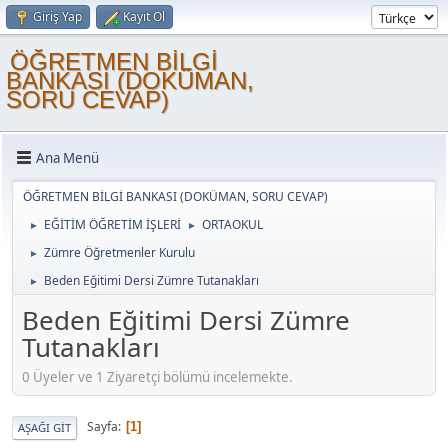
Giriş Yap
Kayıt Ol
ÖĞRETMEN BİLGİ
BANKASI (DOKÜMAN,
SORU CEVAP)
Ana Menü
ÖĞRETMEN BİLGİ BANKASI (DOKÜMAN, SORU CEVAP)
EĞİTİM ÖĞRETİM İŞLERİ
ORTAOKUL
►
►
Zümre Öğretmenler Kurulu
►
Beden Eğitimi Dersi Zümre Tutanakları
►
Beden Eğitimi Dersi Zümre
Tutanakları
0 Üyeler ve 1 Ziyaretçi bölümü incelemekte.
Sayfa
1
AŞAĞI GIT