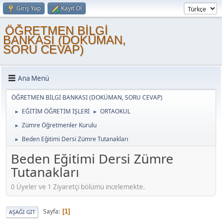
Giriş Yap
Kayıt Ol
ÖĞRETMEN BİLGİ
BANKASI (DOKÜMAN,
SORU CEVAP)
Ana Menü
ÖĞRETMEN BİLGİ BANKASI (DOKÜMAN, SORU CEVAP)
EĞİTİM ÖĞRETİM İŞLERİ
ORTAOKUL
►
►
Zümre Öğretmenler Kurulu
►
Beden Eğitimi Dersi Zümre Tutanakları
►
Beden Eğitimi Dersi Zümre
Tutanakları
0 Üyeler ve 1 Ziyaretçi bölümü incelemekte.
Sayfa
1
AŞAĞI GIT