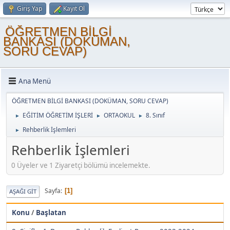
Giriş Yap
Kayıt Ol
ÖĞRETMEN BİLGİ
BANKASI (DOKÜMAN,
SORU CEVAP)
Ana Menü
ÖĞRETMEN BİLGİ BANKASI (DOKÜMAN, SORU CEVAP)
EĞİTİM ÖĞRETİM İŞLERİ
ORTAOKUL
8. Sınıf
►
►
►
Rehberlik İşlemleri
►
Rehberlik İşlemleri
0 Üyeler ve 1 Ziyaretçi bölümü incelemekte.
Sayfa
1
AŞAĞI GIT
Konu
/
Başlatan