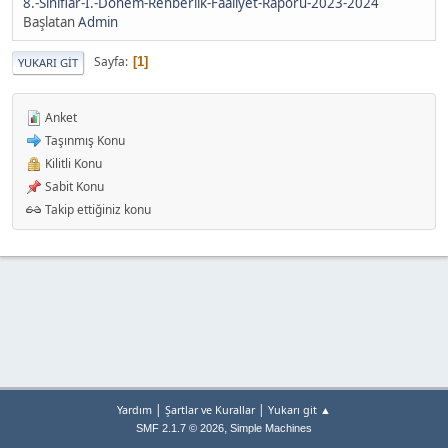
8.-Siniflar-I.-Donem-Rehberlik-Faaliyet-Raporu-2023-2024
Başlatan
Admin
Sayfa
1
YUKARI GIT
Anket
Taşınmış Konu
Kilitli Konu
Sabit Konu
Takip ettiğiniz konu
|
|
Yardım
Şartlar ve Kurallar
Yukarı git ▲
,
SMF 2.1.7 © 2026
Simple Machines