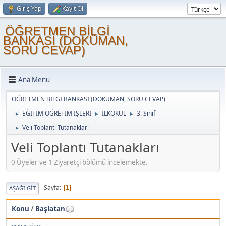
Giriş Yap
Kayıt Ol
ÖĞRETMEN BİLGİ
BANKASI (DOKÜMAN,
SORU CEVAP)
Ana Menü
ÖĞRETMEN BİLGİ BANKASI (DOKÜMAN, SORU CEVAP)
EĞİTİM ÖĞRETİM İŞLERİ
İLKOKUL
3. Sınıf
►
►
►
Veli Toplantı Tutanakları
►
Veli Toplantı Tutanakları
0 Üyeler ve 1 Ziyaretçi bölümü incelemekte.
Sayfa
1
AŞAĞI GIT
Konu
/
Başlatan