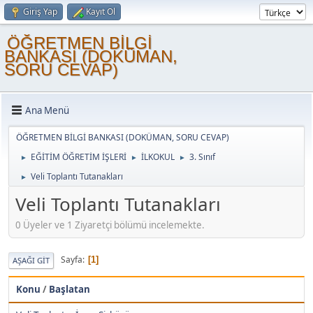
Giriş Yap
Kayıt Ol
ÖĞRETMEN BİLGİ
BANKASI (DOKÜMAN,
SORU CEVAP)
Ana Menü
ÖĞRETMEN BİLGİ BANKASI (DOKÜMAN, SORU CEVAP)
EĞİTİM ÖĞRETİM İŞLERİ
İLKOKUL
3. Sınıf
►
►
►
Veli Toplantı Tutanakları
►
Veli Toplantı Tutanakları
0 Üyeler ve 1 Ziyaretçi bölümü incelemekte.
Sayfa
1
AŞAĞI GIT
Konu
/
Başlatan