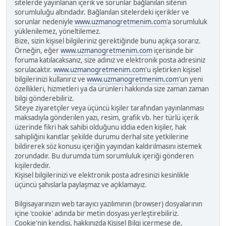
sitelerde yayınlanan içerik ve sorunlar bağlanılan sitenin
sorumluluğu altındadır. Bağlanılan sitelerdeki içerikler ve
sorunlar nedeniyle
www.uzmanogretmenim.com
'a sorumluluk
yüklenilemez, yöneltilemez.
Bize, sizin kişisel bilgileriniz gerektiğinde bunu açıkça sorarız.
Örneğin, eğer
www.uzmanogretmenim.com
içerisinde bir
foruma katılacaksanız, size adınız ve elektronik posta adresiniz
sorulacaktır.
www.uzmanogretmenim.com
'u işletirken kişisel
bilgilerinizi kullanırız ve
www.uzmanogretmenim.com
'un yeni
özellikleri, hizmetleri ya da ürünleri hakkında size zaman zaman
bilgi gönderebiliriz.
Siteye ziyaretçiler veya üçüncü kişiler tarafından yayınlanması
maksadıyla gönderilen yazı, resim, grafik vb. her türlü içerik
üzerinde fikri hak sahibi olduğunu iddia eden kişiler, hak
sahipliğini kanıtlar şekilde durumu derhal site yetkilerine
bildirerek söz konusu içeriğin yayından kaldırılmasını istemek
zorundadır. Bu durumda tüm sorumluluk içeriği gönderen
kişilerdedir.
Kişisel bilgilerinizi ve elektronik posta adresinizi kesinlikle
üçüncü şahıslarla paylaşmaz ve açıklamayız.
Bilgisayarınızın web tarayıcı yazılımının (browser) dosyalarının
içine 'cookie' adında bir metin dosyası yerleştirebiliriz.
Cookie'nin kendisi, hakkınızda Kişisel Bilgi içermese de,