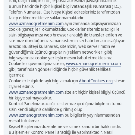
ismi, ulaşım bilgilerinizi, e-posta adresinizi paylaşmaktasınız.
Bunun haricinde hiçbir kişisel bilgi Vatandaşlık Numarası (T.C.),
Telefon Numarası, Özel veya Kişisel adresleriniz tarafımızdan
talep edilmemekte ve saklanmamaktadır.
www.uzmanogretmenim.com
aynı zamanda bilgisayarınızdan
cookie (çerez)'leri okumaktadır. Cookie'ler sitemiz aracılığı ile
sizin bilgisayarınıza web browser aracılığı ile transfer edilen ve
sitemize döndüğünüz zaman sistemin sizi hatırlamasını sağlayan
araçtır. Bu siteyi kullanarak, sitemizin, web serverımızın ve
güvendiğimiz üçüncü grupların (reklam networkleri gibi)
bilgisayarınıza cookie yerleştirmesini kabul etmektesiniz.
Cookie'ler güvendiğiniz siteler,
www.uzmanogretmenim.com
gibi, tarafından gönderildiğinde hiçbir güvenlik tehlikesi
içermez
Cookielerle ilgili detaylı bilgi almak için
AboutCookies.org
sitesini
ziyaret ediniz.
www.uzmanogretmenim.com
size ait hiçbir kişisel bilgiyi üçüncü
bir kişiye satmayacaktır.
Kontrol Paneliniz aracılığı ile sitemize girdiğiniz bilgilerin tümü
sizin kendi bilginiz dahilinde girilmiş olup
www.uzmanogretmenim.com
bu bilgilerin yayınlanmasından
mesul tutulamaz.
Kişisel Bilgilerinizi düzenleme ve silmek kanuni bir hakkınızdır.
Bu işlemler Kontrol Paneli aracılığı ile yapılmaktadır. Nasıl