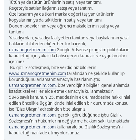
Tütün ya da tütün ürünlerinin satışı veya tanıtımı,
Reçeteyle satılan ilaçların satışı veya tanıtımı,
Özel tasarım ya da ticari marka değeri taşıyan ürünlerin
kopyalarının ya da taklitlerinin satışı veya tanıtımı,
Dönem ödevlerinin veya öğrenci makalelerinin satışı veya
tanıtımı,
Yasadışı olan, yasadışı faaliyetleri tanıtan veya başkalarının yasal
haklarını ihlal eden diğer her türlü içerik,
uzmanogretmenim.com
Google Adsense program politikalarını
kabul ettiği için yukarıda bahsi geçen konuları ve uygulamaları
içermez.
Bu gizlilik sözleşmesi, bize verdiğiniz bilgilerin
www.uzmanogretmenim.com
tarafından ne şekilde kullanılıp
korunduğunu anlamanız amacıyla hazırlanmıştır.
uzmanogretmenim.com
, bize verdiğiniz bilgileri genel anlamda
istatistiksel veriler elde etmek amacıyla kullanmaktadır.
5846 sayılı kanunun 25. maddesinin ek 4. maddesine hakkı ihlal
edilen öncelikle üç gün içinde ihlal edilen bir durum söz konusu
ise "Bize Ulaşın" adresinden bize ulaşınız.
uzmanogretmenim.com
, gerekli görüldüğünde işbu Gizlilik
Sözleşmesi'nin hükümlerini değiştirme hakkını saklı tutmaktadır.
uzmanogretmenim.com
kullanarak, bu Gizlilik Sözleşmesi'ni
kabul ettiğinizi ifade etmiş olursunuz.