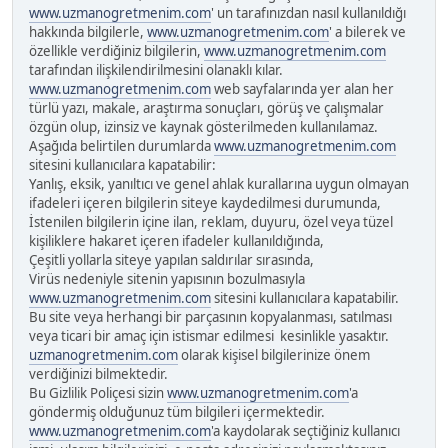
www.uzmanogretmenim.com
' un tarafınızdan nasıl kullanıldığı
hakkında bilgilerle,
www.uzmanogretmenim.com
' a bilerek ve
özellikle verdiğiniz bilgilerin,
www.uzmanogretmenim.com
tarafından ilişkilendirilmesini olanaklı kılar.
www.uzmanogretmenim.com
web sayfalarında yer alan her
türlü yazı, makale, araştırma sonuçları, görüş ve çalışmalar
özgün olup, izinsiz ve kaynak gösterilmeden kullanılamaz.
Aşağıda belirtilen durumlarda
www.uzmanogretmenim.com
sitesini kullanıcılara kapatabilir:
Yanlış, eksik, yanıltıcı ve genel ahlak kurallarına uygun olmayan
ifadeleri içeren bilgilerin siteye kaydedilmesi durumunda,
İstenilen bilgilerin içine ilan, reklam, duyuru, özel veya tüzel
kişiliklere hakaret içeren ifadeler kullanıldığında,
Çeşitli yollarla siteye yapılan saldırılar sırasında,
Virüs nedeniyle sitenin yapısının bozulmasıyla
www.uzmanogretmenim.com
sitesini kullanıcılara kapatabilir.
Bu site veya herhangi bir parçasının kopyalanması, satılması
veya ticari bir amaç için istismar edilmesi kesinlikle yasaktır.
uzmanogretmenim.com
olarak kişisel bilgilerinize önem
verdiğinizi bilmektedir.
Bu Gizlilik Poliçesi sizin
www.uzmanogretmenim.com
'a
göndermiş olduğunuz tüm bilgileri içermektedir.
www.uzmanogretmenim.com
'a kaydolarak seçtiğiniz kullanıcı