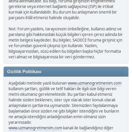
altına alınmaktadır. Bu bilgi, foruma girişinizin engellenmesi
gerekirse veya internet bağlantı sağlayıcınız (ISP) ile irtibat
kurmak için kullanılabilir. Bu durum bu anlaşmanın önemli bir
parçasını ihlâl etmeniz halinde oluşabilir.
Not: Forum yazılımı, tarayıcınızın önbelleğine, kullanıcı adınız ve
parolanız gibi hakkınızdaki küçük bilgileri içeren çerez adında bir
metin belgesi kaydeder. Bu bilgiler, SADECE foruma girişiniz için
ve forumdan güvenli çıkışınız için kullanılır. Yazılım,
bilgisayarınızdan, sözü edilen bu bilgiden başka hiçbir formatta
veri almaz ve bilgisayarınıza bir veri göndermez.
Gizlilik Politikası
Aşağıdaki metinde yazılı bulunan
www.uzmanogretmenim.com
kullanım şartları, gizlilik ve telif hakları ile ilgili size bilgi veren
metni okumanız gerekmektedir. Bu şartları kabul etmeniz
halinde sizden beklenen, ister üye olarak ister konuk olarak
anlaşmaların şartlarına uymanızdır. Sitemizden faydalanmaya
başlamadan önce sizden ne gibi bilgiler istendiğini ve bunların
ne amaçla istendiğini anladığınızdan emin olmanız sizin
yararınızadır.
www.uzmanogretmenim.com
kanalı ile bağlandığınız diğer