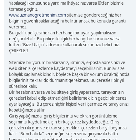
Yapılacağı konusunda yardıma ihtiyacınız varsa lütfen bizimle
temasa geçiniz.
www.uzmanogretmenim.com
sitemize göndereceğiniz her
bilginin güvenli saklanacağını belirtir ancak bu konuda garanti
veremez.
Bu gizlilik poliçesi her an herhangi bir uyarı yapılmaksızın
değiştirilebilir. Bu poliçe ile ilgili herhangi bir sorunuz varsa
lütfen "Bize Ulaşın" adresini kullanarak sorunuzu belirtiniz.
ÇEREZLER
Sitemize bir yorum bırakırsanız, isminizi, e-posta adresinizi ve
web sitenizi çerezlerde kaydetmeyi seçebilirsiniz. Bunlar size
kolaylık sağlamak içindir, böylece başka bir yorum bıraktığınızda
bilgilerinizi tekrar doldurmanız gerekmez. Bu çerezler bir yıl
süresince kalır.
Bir hesabınız varsa ve bu siteye giriş yaparsanız, tarayıcınızın
çerezleri kabul edip etmediğini belirlemek için geçici bir çerez
ayarlayacağız. Bu çerez hiçbir kişisel veri içermez ve tarayıcınızı
kapattığınızda atılır.
Giriş yaptığınızda, giriş bilgilerinizi ve ekran görüntüleme
seçiminizi kaydetmek için birkaç çerez kaydedeceğiz. Giriş
çerezleri iki gün ve ekran seçenekleri çerezleri bir yıl boyunca
kalır. "Beni hatırla" seçeneğini seçerseniz girişiniz iki hafta
boyunca devam eder. Hesabınızdan çıkış yaparsanız, giriş