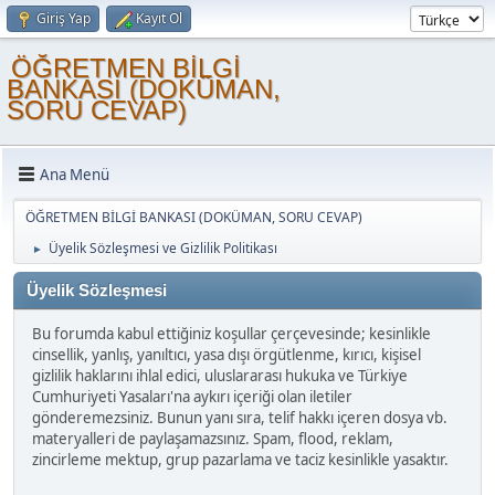
Giriş Yap
Kayıt Ol
ÖĞRETMEN BİLGİ
BANKASI (DOKÜMAN,
SORU CEVAP)
Ana Menü
ÖĞRETMEN BİLGİ BANKASI (DOKÜMAN, SORU CEVAP)
Üyelik Sözleşmesi ve Gizlilik Politikası
►
Üyelik Sözleşmesi
Bu forumda kabul ettiğiniz koşullar çerçevesinde; kesinlikle
cinsellik, yanlış, yanıltıcı, yasa dışı örgütlenme, kırıcı, kişisel
gizlilik haklarını ihlal edici, uluslararası hukuka ve Türkiye
Cumhuriyeti Yasaları'na aykırı içeriği olan iletiler
gönderemezsiniz. Bunun yanı sıra, telif hakkı içeren dosya vb.
materyalleri de paylaşamazsınız. Spam, flood, reklam,
zincirleme mektup, grup pazarlama ve taciz kesinlikle yasaktır.