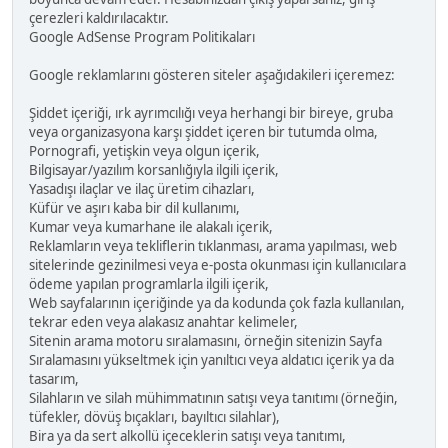
çerezleri kaldırılacaktır.
Google AdSense Program Politikaları
Google reklamlarını gösteren siteler aşağıdakileri içeremez:
Şiddet içeriği, ırk ayrımcılığı veya herhangi bir bireye, gruba
veya organizasyona karşı şiddet içeren bir tutumda olma,
Pornografi, yetişkin veya olgun içerik,
Bilgisayar/yazılım korsanlığıyla ilgili içerik,
Yasadışı ilaçlar ve ilaç üretim cihazları,
Küfür ve aşırı kaba bir dil kullanımı,
Kumar veya kumarhane ile alakalı içerik,
Reklamların veya tekliflerin tıklanması, arama yapılması, web
sitelerinde gezinilmesi veya e-posta okunması için kullanıcılara
ödeme yapılan programlarla ilgili içerik,
Web sayfalarının içeriğinde ya da kodunda çok fazla kullanılan,
tekrar eden veya alakasız anahtar kelimeler,
Sitenin arama motoru sıralamasını, örneğin sitenizin Sayfa
Sıralamasını yükseltmek için yanıltıcı veya aldatıcı içerik ya da
tasarım,
Silahların ve silah mühimmatının satışı veya tanıtımı (örneğin,
tüfekler, dövüş bıçakları, bayıltıcı silahlar),
Bira ya da sert alkollü içeceklerin satışı veya tanıtımı,