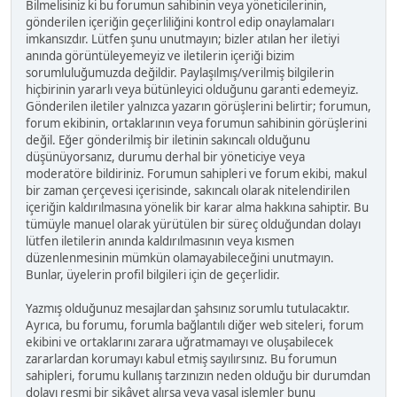
Bilmelisiniz ki bu forumun sahibinin veya yöneticilerinin,
gönderilen içeriğin geçerliliğini kontrol edip onaylamaları
imkansızdır. Lütfen şunu unutmayın; bizler atılan her iletiyi
anında görüntüleyemeyiz ve iletilerin içeriği bizim
sorumluluğumuzda değildir. Paylaşılmış/verilmiş bilgilerin
hiçbirinin yararlı veya bütünleyici olduğunu garanti edemeyiz.
Gönderilen iletiler yalnızca yazarın görüşlerini belirtir; forumun,
forum ekibinin, ortaklarının veya forumun sahibinin görüşlerini
değil. Eğer gönderilmiş bir iletinin sakıncalı olduğunu
düşünüyorsanız, durumu derhal bir yöneticiye veya
moderatöre bildiriniz. Forumun sahipleri ve forum ekibi, makul
bir zaman çerçevesi içerisinde, sakıncalı olarak nitelendirilen
içeriğin kaldırılmasına yönelik bir karar alma hakkına sahiptir. Bu
tümüyle manuel olarak yürütülen bir süreç olduğundan dolayı
lütfen iletilerin anında kaldırılmasının veya kısmen
düzenlenmesinin mümkün olamayabileceğini unutmayın.
Bunlar, üyelerin profil bilgileri için de geçerlidir.
Yazmış olduğunuz mesajlardan şahsınız sorumlu tutulacaktır.
Ayrıca, bu forumu, forumla bağlantılı diğer web siteleri, forum
ekibini ve ortaklarını zarara uğratmamayı ve oluşabilecek
zararlardan korumayı kabul etmiş sayılırsınız. Bu forumun
sahipleri, forumu kullanış tarzınızın neden olduğu bir durumdan
dolayı resmi bir şikâyet alırsa veya yasal işlemler bunu